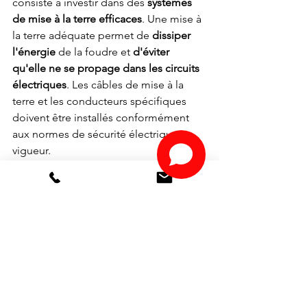
consiste à investir dans des 
systèmes 
de mise à la terre efficaces
. Une mise à 
la terre adéquate permet de 
dissiper 
l'énergie
 de la foudre et 
d'éviter 
qu'elle ne se propage dans les circuits 
électriques
. Les câbles de mise à la 
terre et les conducteurs spécifiques 
doivent être installés conformément 
aux normes de sécurité électrique en 
vigueur.
Investir dans un onduleur
 est aussi un 
bon moyen de filtrer et stabiliser la 
tension sur votre réseau électrique 
interne, dans la limite de tolérance de 
l’équipement. A lui tout seul, 
l’onduleur ne sera pas capable de 
redresser une surtension causée par 
l’impact de foudre sur une installation 