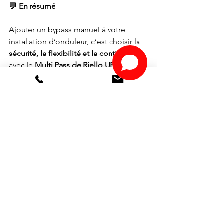
💬 En résumé
Ajouter un bypass manuel à votre 
installation d’onduleur, c’est choisir la 
sécurité, la flexibilité et la continuité
. Et 
avec le 
Multi Pass de Riello UPS
, vous 
avez une solution fiable, 
professionnelle et compatible avec de 
nombreuses configurations.
👉 Vous souhaitez intégrer un bypass 
manuel à votre système ? Contactez-
nous, nous vous accompagnons dans 
le 
choix, l’installation et la 
maintenance
 de votre solution de 
secours électrique. 
Contactez l'équipe de 
GENERGIE 
Onduleurs
!