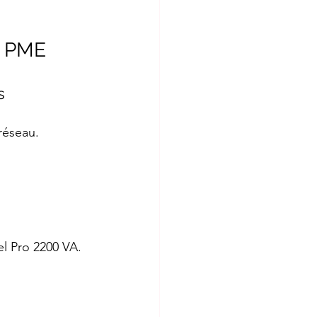
r PME
s
réseau.
el Pro 2200 VA.