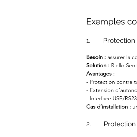
Exemples co
1.       Protect
Besoin :
 assurer la 
Solution :
 Riello Sen
Avantages :
- Protection contre 
- Extension d’auton
- Interface USB/RS23
Cas d’installation :
 u
2.       Protect