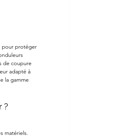
l pour protéger 
 onduleurs 
as de coupure 
eur adapté à 
de la gamme 
 ?
 matériels.