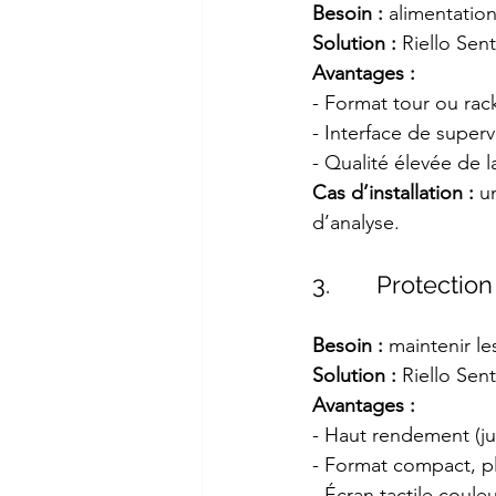
Besoin :
 alimentatio
Solution :
 Riello Sen
Avantages :
- Format tour ou rack
- Interface de superv
- Qualité élevée de l
Cas d’installation :
 u
d’analyse.
3.       Protect
Besoin :
 maintenir le
Solution :
 Riello Se
Avantages :
- Haut rendement (ju
- Format compact, pl
- Écran tactile coule